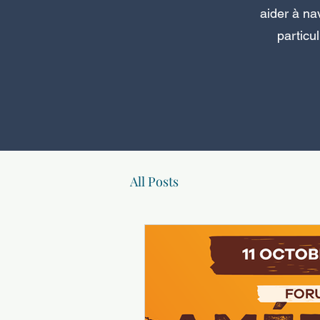
aider à na
particu
All Posts