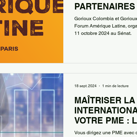
PARTENAIRES
AMÉRIQUE LAT
Gorioux Colombia et Gorioux
SÉNAT
Forum Amérique Latine, orga
11 octobre 2024 au Sénat.
18 sept. 2024
1 min de lecture
MAÎTRISER LA
INTERNATION
VOTRE PME : 
GORIOUX À LA
Vous dirigez une PME avec de