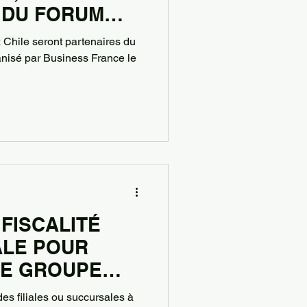
 DU FORUM
INE 2024 AU
 Chile seront partenaires du
nisé par Business France le
 FISCALITÉ
ALE POUR
LE GROUPE
 POINTE
s filiales ou succursales à